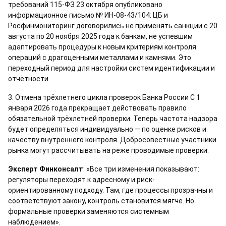
требований 115-ФЗ 23 октября опубликовано
информационное письмо № ИН-08-43/104: ЦБ и
Росфинмониторинг договорились не применять санкции с 20
августа по 20 ноября 2025 года к банкам, не успевшим
адаптировать процедуры к новым критериям контроля
операций с драгоценными металлами и камнями. Это
переходный период для настройки систем идентификации и
отчётности.
3. Отмена трёхлетнего цикла проверок Банка России С 1
января 2026 года прекращает действовать правило
обязательной трёхлетней проверки. Теперь частота надзора
будет определяться индивидуально — по оценке рисков и
качеству внутреннего контроля. Добросовестные участники
рынка могут рассчитывать на реже проводимые проверки.
Эксперт Финконсалт
: «Все три изменения показывают:
регуляторы переходят к адресному и риск-
ориентированному подходу. Там, где процессы прозрачны и
соответствуют закону, контроль становится мягче. Но
формальные проверки заменяются системным
наблюдением».