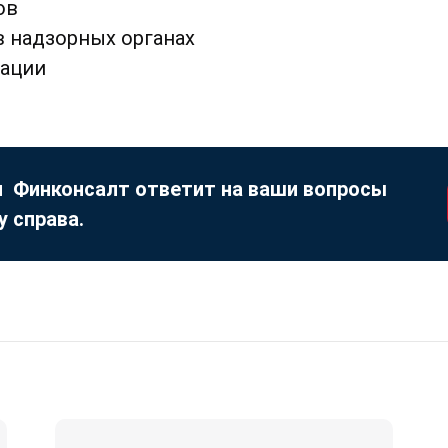
ов
в надзорных органах
зации
 Финконсалт ответит на ваши вопросы
у справа.