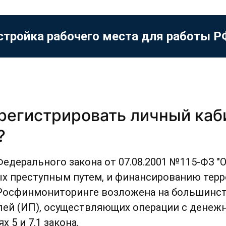
стройка рабочего места для работы 
регистрировать личный каб
?
Федерального закона от 07.08.2001 №115-ФЗ "
х преступным путем, и финансированию терро
 Росфинмониторинге возложена на большинст
ей (ИП), осуществляющих операции с денеж
 5 и 7.1 закона.