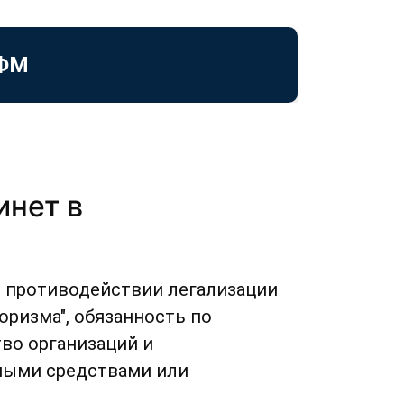
РФМ
инет в
О противодействии легализации
ризма", обязанность по
во организаций и
ными средствами или