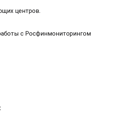
ющих центров.
.
 работы с Росфинмониторингом
с