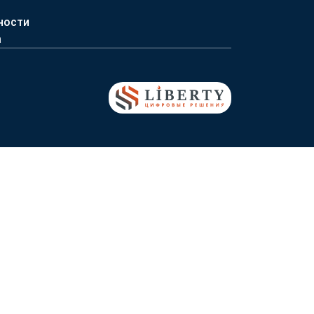
ности
а